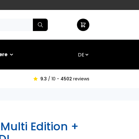
ere
9.3
/ 10 -
4502
reviews
Multi Edition +
DL