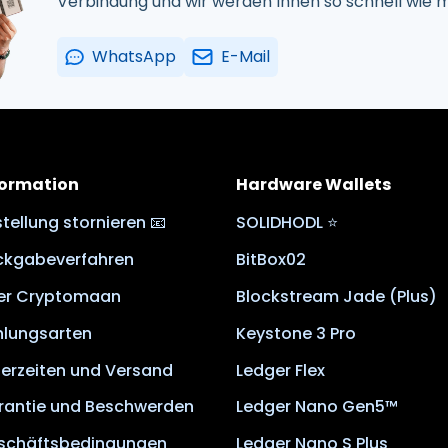
Verbindung und wir werden Ihnen so schnell wie m
WhatsApp
E-Mail
formation
Hardware Wallets
tellung stornieren 📧
SOLIDHODL ⭐
ckgabeverfahren
BitBox02
er Cryptomaan
Blockstream Jade (Plus)
hlungsarten
Keystone 3 Pro
ferzeiten und Versand
Ledger Flex
rantie und Beschwerden
Ledger Nano Gen5™
schäftsbedingungen
Ledger Nano S Plus