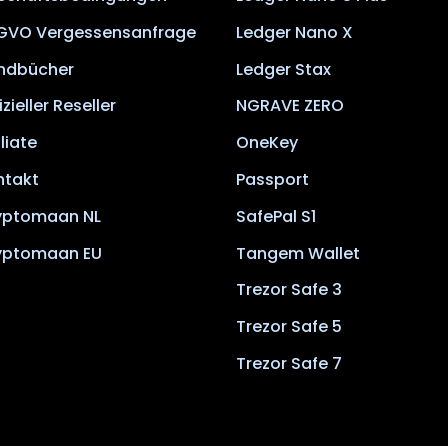
GVO Vergessensanfrage
Ledger Nano X
ndbücher
Ledger Stax
izieller Reseller
NGRAVE ZERO
iliate
OneKey
ntakt
Passport
yptomaan NL
SafePal S1
yptomaan EU
Tangem Wallet
Trezor Safe 3
Trezor Safe 5
Trezor Safe 7