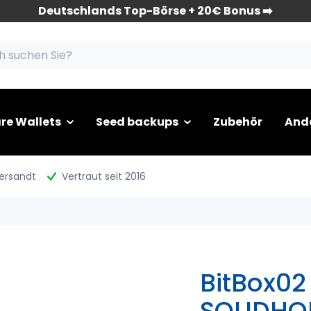
Deutschlands Top-Börse + 20€ Bonus ➡️
re Wallets
Seed backups
Zubehör
And
versandt
Vertraut seit 2016
BitBox02 
SOLIDHO