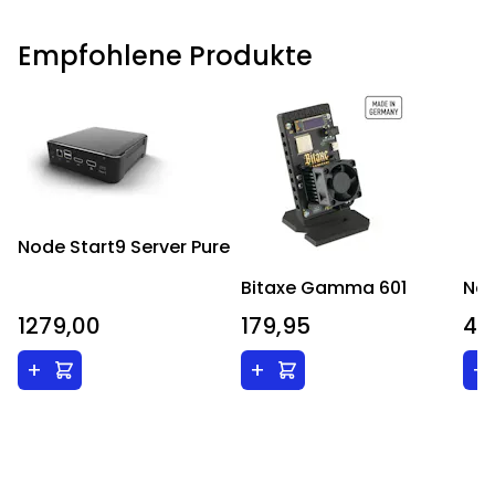
Empfohlene Produkte
Node Start9 Server Pure
Bitaxe Gamma 601
Ne
1279,00
179,95
44
+
+
+