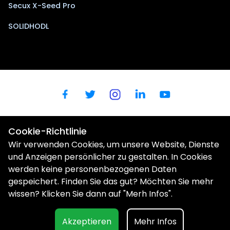
Secux X-Seed Pro
SOLIDHODL
Cookie-Richtlinie
Wir verwenden Cookies, um unsere Website, Dienste
und Anzeigen persönlicher zu gestalten. In Cookies
werden keine personenbezogenen Daten
gespeichert. Finden Sie das gut? Möchten Sie mehr
Wir verwenden Cookies, um Ihre Benutzerfreundlichkeit zu
verbessern. |
Datenschutzbestimmungen
wissen? Klicken Sie dann auf "Merh Infos".
Expertenhilfe (1 Stunde)
€150
© Aurum Novum I BV (Cryptomaan / BTC Direct Shop) |
Kerkenbos 1025 | 6546 BB | Nijmegen |
shop@btcdirect.eu
| KvK:
Akzeptieren
Mehr Infos
80066720
In den Warenkorb