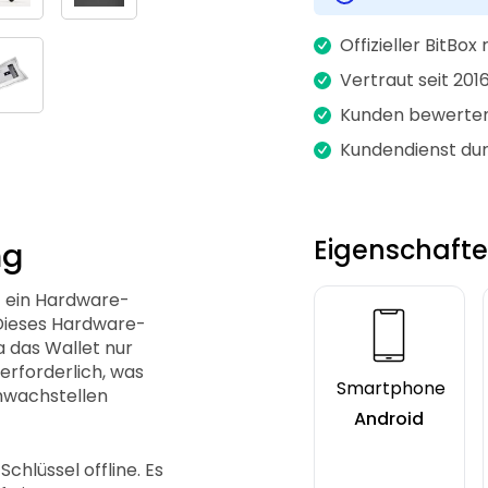
Offizieller BitBox 
Vertraut seit 201
Kunden bewerten
Kundendienst du
Eigenschaft
ng
st ein Hardware-
 Dieses Hardware-
a das Wallet nur
 erforderlich, was
Smartphone
hwachstellen
Android
chlüssel offline. Es