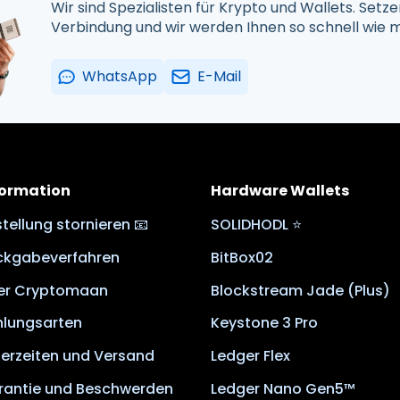
Wir sind Spezialisten für Krypto und Wallets. Setzen
Verbindung und wir werden Ihnen so schnell wie m
WhatsApp
E-Mail
formation
Hardware Wallets
tellung stornieren 📧
SOLIDHODL ⭐
ckgabeverfahren
BitBox02
er Cryptomaan
Blockstream Jade (Plus)
hlungsarten
Keystone 3 Pro
ferzeiten und Versand
Ledger Flex
rantie und Beschwerden
Ledger Nano Gen5™