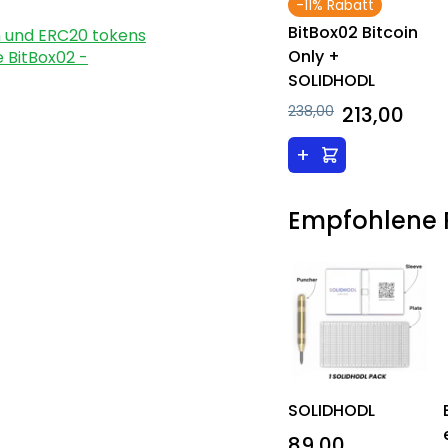
-11% Rabatt
BitBox02 Bitcoin
m und ERC20 tokens
Only +
 BitBox02 -
SOLIDHODL
238,00
213,00
+
Empfohlene 
SOLIDHODL
89,00