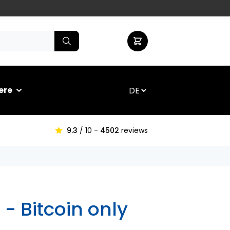
ere
9.3
/ 10 -
4502
reviews
 - Bitcoin only