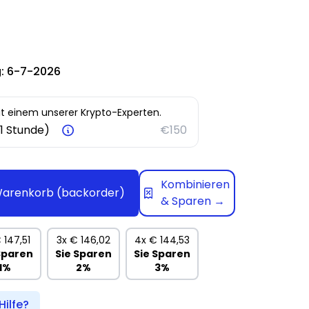
:
6-7-2026
it einem unserer Krypto-Experten.
(1 Stunde)
€150
Kombinieren
Warenkorb
(backorder)
& Sparen →
 147,51
3x
€ 146,02
4x
€ 144,53
Sparen
Sie Sparen
Sie Sparen
1%
2%
3%
Hilfe?