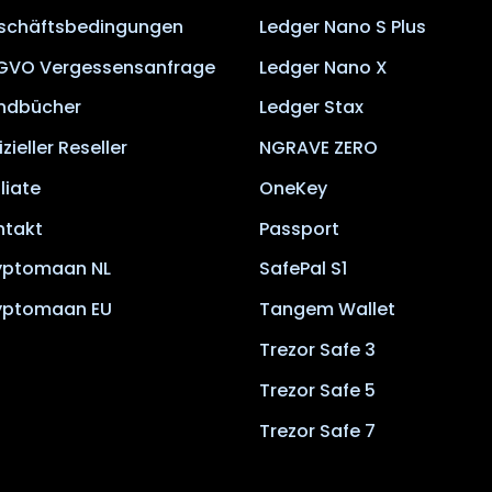
schäftsbedingungen
Ledger Nano S Plus
GVO Vergessensanfrage
Ledger Nano X
ndbücher
Ledger Stax
izieller Reseller
NGRAVE ZERO
iliate
OneKey
ntakt
Passport
yptomaan NL
SafePal S1
yptomaan EU
Tangem Wallet
Trezor Safe 3
Trezor Safe 5
Trezor Safe 7