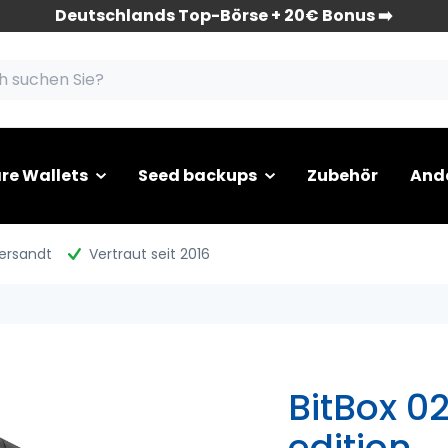
Deutschlands Top-Börse + 20€ Bonus ➡️
re Wallets
Seed backups
Zubehör
And
versandt
Vertraut seit 2016
BitBox 02
edition